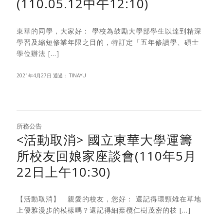
(110.05.12中午12:10)
東華的同學，大家好： 學校為鼓勵大學部學生以達到精深
學習及縮短修業年限之目的，特訂定「五年修讀學、碩士
學位辦法 […]
2021年4月27日
通過：
TINAYU
所務公告
<活動取消> 國立東華大學運籌
所校友回娘家座談會(110年5月
22日上午10:30)
【活動取消】 親愛的校友，您好： 還記得環頸雉在草地
上優雅漫步的模樣嗎？還記得細葉欖仁樹茂密的枝 […]