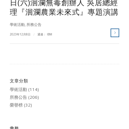
日(六)洄瀾無毒創辦人 吳居總經
理『洄瀾農業未來式』專題演講
學術活動
,
所務公告
2023年12月8日
/
通過：
IBM
文章分類
學術活動
(114)
所務公告
(206)
榮譽榜
(32)
彙整