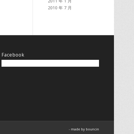
2011 年 1 月
2010 年 7 月
Facebook
- made by
bouncin