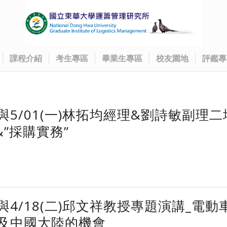
課程介紹
考生專區
畢業生專區
校友園地
評鑑專
5/01(一)林拓均經理&劉詩敏副理二
n”&”採購實務”
4/18(二)邱文祥教授專題演講_電動
及中國大陸的機會