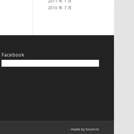
2011 年 1 月
2010 年 7 月
Facebook
- made by
bouncin