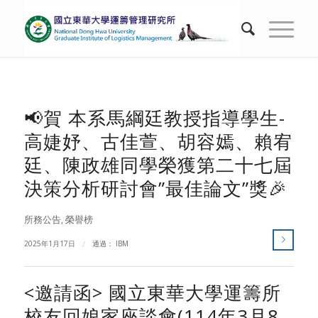
📢賀 本系馬綱廷教授指導學生-
高婕妤、古佳萱、胡容嫣、賴宥
廷、陳政雄同學榮獲第二十七屆
決策分析研討會”最佳論文”獎🎉
所務公告
,
榮譽榜
2025年1月17日
/
通過：
IBM
<邀請函> 國立東華大學運籌所
校友回娘家座談會(114年3月8