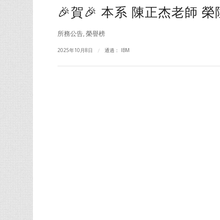
🎉賀🎉 本系 陳正杰老師 榮
所務公告
,
榮譽榜
2025年10月8日
/
通過：
IBM