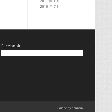
2011 年 1 月
2010 年 7 月
Facebook
- made by
bouncin