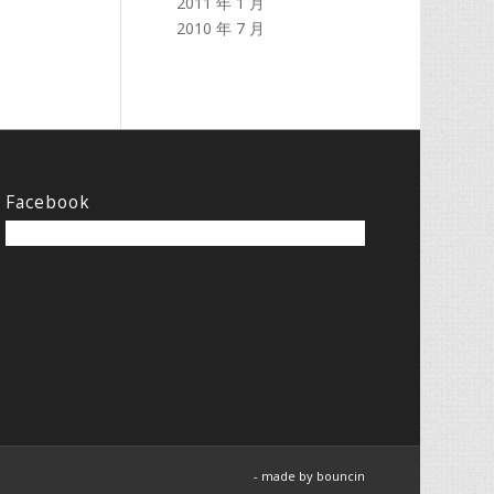
2011 年 1 月
2010 年 7 月
Facebook
- made by
bouncin