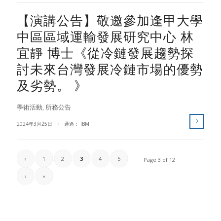
【演講公告】敬邀參加逢甲大學
中區區域運輸發展研究中心 林
宜靜 博士《從冷鏈發展趨勢探
討未來台灣發展冷鏈市場的優勢
及劣勢。 》
學術活動
,
所務公告
2024年3月25日
/
通過：
IBM
‹
1
2
3
4
5
Page 3 of 12
›
»