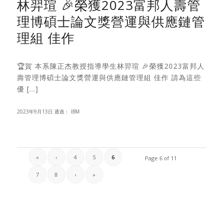
林羿瑄 🎉榮獲2023富邦人壽管
理博碩士論文獎營運與供應鏈管
理組 佳作
🏆賀 本系陳正杰教授指導學生林羿瑄 🎉榮獲2023富邦人
壽管理博碩士論文獎營運與供應鏈管理組 佳作 請為這些
優 […]
2023年9月13日
通過：
IBM
«
‹
4
5
6
Page 6 of 11
7
8
›
»