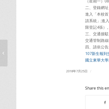
（星期一）08
二、登錄網址
進入「本校首
請系統」;進
限登記4張）
三、交通接駁
交通管制路線
四、請依公告
恭賀！運籌所學生袁雨安參加107全國
107新生報
大專校院運動會榮獲...
國立東華大學
2018年7月25日
/
Share this en