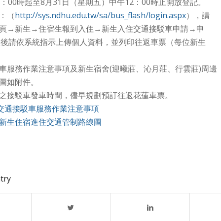
：00時起至8月31日（星期五）中午12：00時止開放登記。
：（
http://sys.ndhu.edu.tw/sa/bus_flash/login.aspx
），請
頁→新生→住宿生報到入住→新生入住交通接駁車申請→申
入後請依系統指示上傳個人資料，並列印往返車票（每位新生
。
車服務作業注意事項及新生宿舍(迎曦莊、沁月莊、行雲莊)周邊
圖如附件。
之接駁車發車時間，儘早規劃預訂往返花蓮車票。
到交通接駁車服務作業注意事項
新生住宿進住交通管制路線圖
try