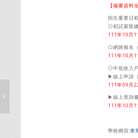
【備審資料
招生重要日
◎初試索取
111年10月
◎網路報名
111年10月
◎中低收入
▶線上申請
111年09月
【運籌所演講公告】敬邀請參加
▶線上查詢
9/16(五)賴銘顏副站長專題...
111年10月
學校網頁:
東