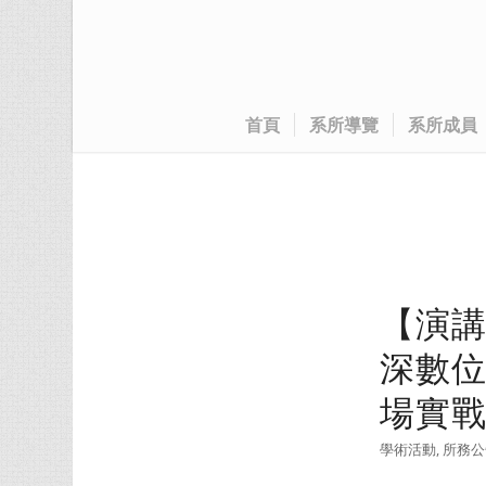
首頁
系所導覽
系所成員
【演講公
深數位
場實戰
學術活動
,
所務公