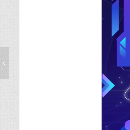
［碩博甄試］115學年度博士班、碩士
班暨碩士學位學程甄...