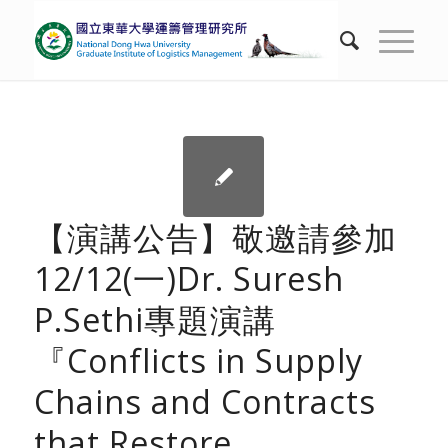
【演講公告】敬邀請參加
12/12(一)Dr. Suresh
P.Sethi專題演講
『Conflicts in Supply
Chains and Contracts
that Restore