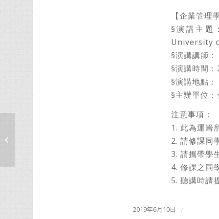
【企業管理
§演講主題：Post
University 
§演講講師： Pr
§演講時間：201
§演講地點： 
§主辦單位
注意事項：
1. 此為運
107-2企業管理學系暨運籌管理研究所
2. 請修課同
五年修讀學碩學位申�...
3. 請攜帶
4. 修課之
5. 聽講時
2019年6月10日
/