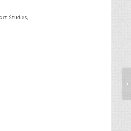
rt Studies,
恭
恩